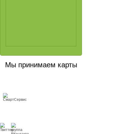
Мы принимаем карты
Сервисный центр, Cанкт-Петербург
Любой ремонт цифровой техники
Copyright © 2008-2026 ООО «Smart Service»
ремонт цифровой техники любой
сложности