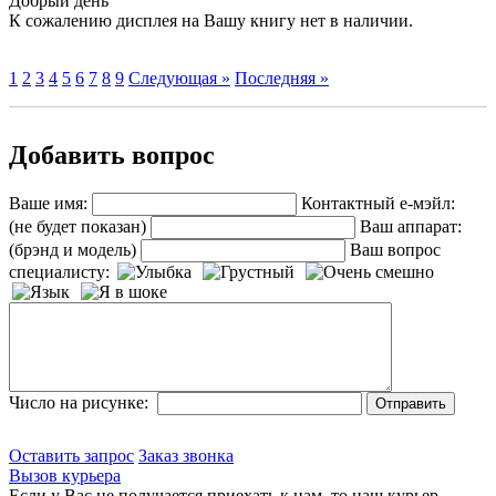
Добрый день
К сожалению дисплея на Вашу книгу нет в наличии.
1
2
3
4
5
6
7
8
9
Следующая »
Последняя »
Добавить вопрос
Ваше имя:
Контактный е-мэйл:
(не будет показан)
Ваш аппарат:
(брэнд и модель)
Ваш вопрос
специалисту:
Число на рисунке:
Оставить запрос
Заказ звонка
Вызов курьера
Если у Вас не получается приехать к нам, то наш курьер