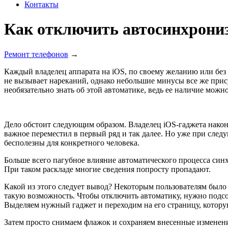
Контакты
Как отключить автосинхрониз
Ремонт телефонов
→
Каждый владелец аппарата на iOS, по своему желанию или без
не вызывает нареканий, однако небольшие минусы все же прис
необязательно знать об этой автоматике, ведь ее наличие можно 
Дело обстоит следующим образом. Владелец iOS-гаджета након
важное переместил в первый ряд и так далее. Но уже при след
бесполезны для конкретного человека.
Больше всего пагубное влияние автоматического процесса син
При таком раскладе многие сведения попросту пропадают.
Какой из этого следует вывод? Некоторым пользователям было
такую возможность. Чтобы отключить автоматику, нужно подсое
Выделяем нужный гаджет и переходим на его страницу, которую
Затем просто снимаем флажок и сохраняем внесенные изменени