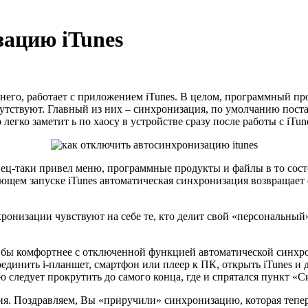
ацию iTunes
 него, работает с приложением iTunes. В целом, программный пр
утствуют. Главный из них – синхронизация, по умолчанию пост
легко заметит ь по хаосу в устройстве сразу после работы с iTun
ец-таки привел меню, программные продукты и файлы в то состо
ующем запуске iTunes автоматическая синхронизация возвращает
хронизации чувствуют на себе те, кто делит свой «персональн
 бы комфортнее с отключенной функцией автоматической синхро
динить i-планшет, смартфон или плеер к ПК, открыть iTunes и д
 следует прокрутить до самого конца, где и спрятался пункт «С
я. Поздравляем, Вы «приручили» синхронизацию, которая тепер