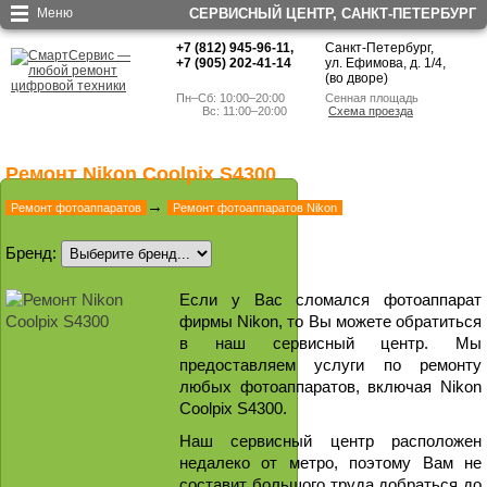
Меню
СЕРВИСНЫЙ ЦЕНТР, CАНКТ-ПЕТЕРБУРГ
+7 (812) 945-96-11
,
Санкт-Петербург,
+7 (905) 202-41-14
ул. Ефимова, д. 1/4
,
(во дворе)
Пн–Сб: 10:00–20:00
Сенная площадь
        Вс: 11:00–20:00
Схема проезда
Ремонт Nikon Coolpix S4300
→
Ремонт фотоаппаратов
Ремонт фотоаппаратов Nikon
Бренд:
Если у Вас сломался фотоаппарат
фирмы Nikon, то Вы можете обратиться
в наш сервисный центр. Мы
предоставляем услуги по ремонту
любых фотоаппаратов, включая Nikon
Coolpix S4300.
Наш сервисный центр расположен
недалеко от метро, поэтому Вам не
составит большого труда добраться до