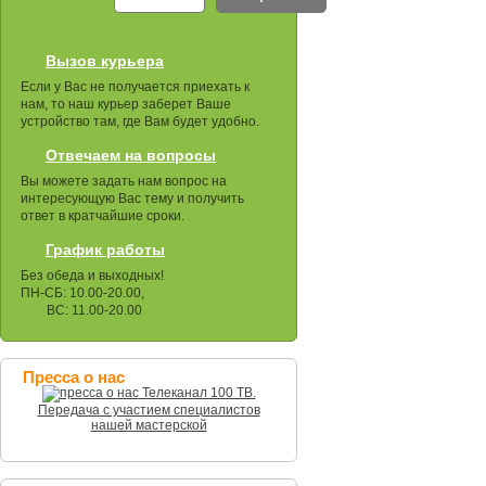
Вызов курьера
Если у Вас не получается приехать к
нам, то наш курьер заберет Ваше
устройство там, где Вам будет удобно.
Отвечаем на вопросы
Вы можете задать нам вопрос на
интересующую Вас тему и получить
ответ в кратчайшие сроки.
График работы
Без обеда и выходных!
ПН-СБ: 10.00-20.00,
ВС: 11.00-20.00
Пресса о нас
Телеканал 100 ТВ.
Передача с участием специалистов
нашей мастерской