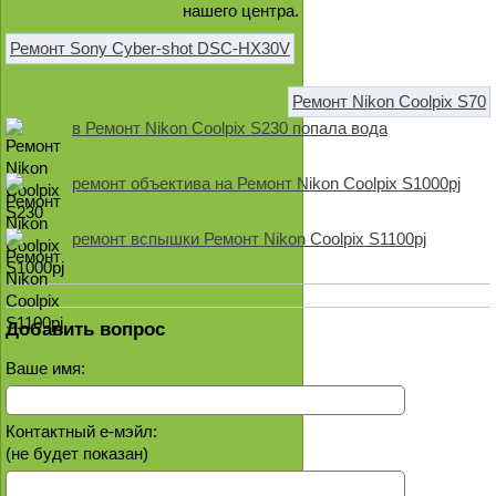
нашего центра.
Ремонт Sony Cyber-shot DSC-HX30V
Ремонт Nikon Coolpix S70
в Ремонт Nikon Coolpix S230 попала вода
ремонт объектива на Ремонт Nikon Coolpix S1000pj
ремонт вспышки Ремонт Nikon Coolpix S1100pj
Добавить вопрос
Ваше имя:
Контактный е-мэйл:
(не будет показан)