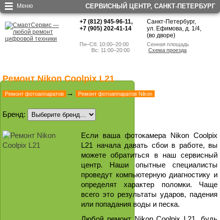
Меню
СЕРВИСНЫЙ ЦЕНТР, CАНКТ-ПЕТЕРБУРГ
+7 (812) 945-96-11
,
Санкт-Петербург,
+7 (905) 202-41-14
ул. Ефимова, д. 1/4
,
(во дворе)
Пн–Сб: 10:00–20:00
Сенная площадь
        Вс: 11:00–20:00
Схема проезда
Ремонт Nikon Coolpix L21
→
Ремонт фотоаппаратов
Ремонт фотоаппаратов Nikon
Бренд:
Если ваша фотокамера Nikon Coolpix
L21 начала давать сбои в работе, вы
можете обратиться в наш сервисный
центр. Наши опытные специалисты
проведут компьютерную диагностику и
определят характер поломки. Чаще
всего это результаты ударов, падения
или попадания воды и песка.
Любой ремонт Nikon Coolpix L21, будь