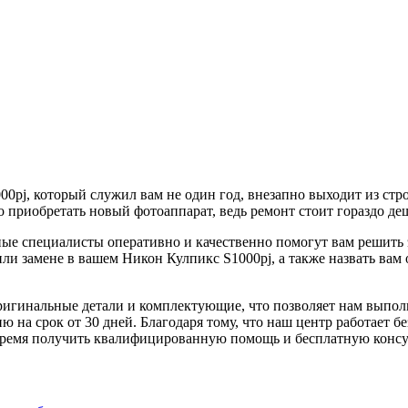
00pj, который служил вам не один год, внезапно выходит из стр
мо приобретать новый фотоаппарат, ведь ремонт стоит гораздо де
ные специалисты оперативно и качественно помогут вам решить
 или замене в вашем Никон Кулпикс S1000pj, а также назвать ва
ригинальные детали и комплектующие, что позволяет нам выпол
 на срок от 30 дней. Благодаря тому, что наш центр работает б
 время получить квалифицированную помощь и бесплатную конс