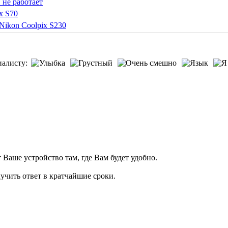
 не работает
x S70
Nikon Coolpix S230
иалисту:
т Ваше устройство там, где Вам будет удобно.
учить ответ в кратчайшие сроки.