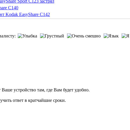
syShare Sport C123 застрял
hare C140
нт Kodak EasyShare C142
иалисту:
т Ваше устройство там, где Вам будет удобно.
учить ответ в кратчайшие сроки.