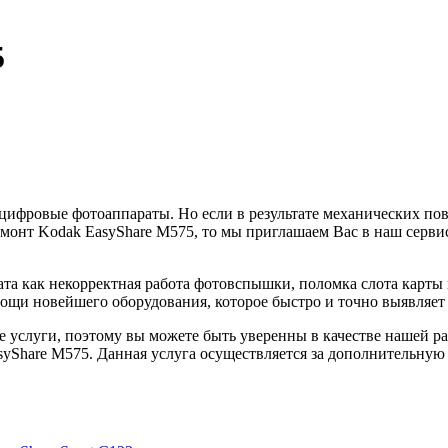
5
цифровые фотоаппараты. Но если в результате механических п
емонт Kodak EasyShare M575, то мы приглашаем Вас в наш серви
а как некорректная работа фотовспышки, поломка слота карты п
щи новейшего оборудования, которое быстро и точно выявляет
 услуги, поэтому вы можете быть уверенны в качестве нашей ра
Share M575. Данная услуга осуществляется за дополнительную п