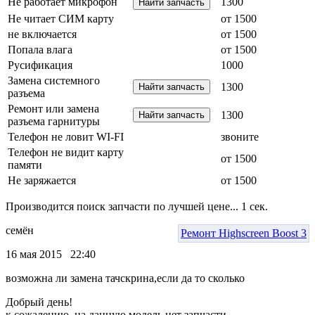
Не работает микрофон
1300
Не читает СИМ карту
от 1500
не включается
от 1500
Попала влага
от 1500
Русификация
1000
Замена системного
1300
разъема
Ремонт или замена
1300
разъема гарнитуры
Телефон не ловит WI-FI
звоните
Телефон не видит карту
от 1500
памяти
Не заряжается
от 1500
Производится поиск запчасти по лучшей цене...
1
сек.
семён
Ремонт Highscreen Boost 3
16 мая 2015 22:40
возможна ли замена тачскрина,если да то сколько
Добрый день!
к сожалению, на данную модель нет запчасти