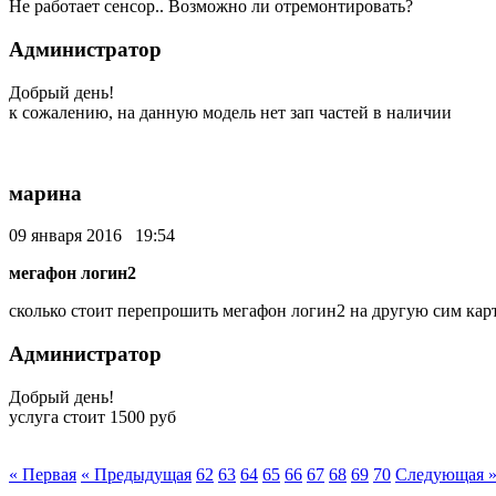
Не работает сенсор.. Возможно ли отремонтировать?
Администратор
Добрый день!
к сожалению, на данную модель нет зап частей в наличии
марина
09 января 2016 19:54
мегафон логин2
сколько стоит перепрошить мегафон логин2 на другую сим кар
Администратор
Добрый день!
услуга стоит 1500 руб
« Первая
« Предыдущая
62
63
64
65
66
67
68
69
70
Следующая 