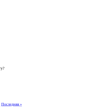
ту?
»
Последняя »