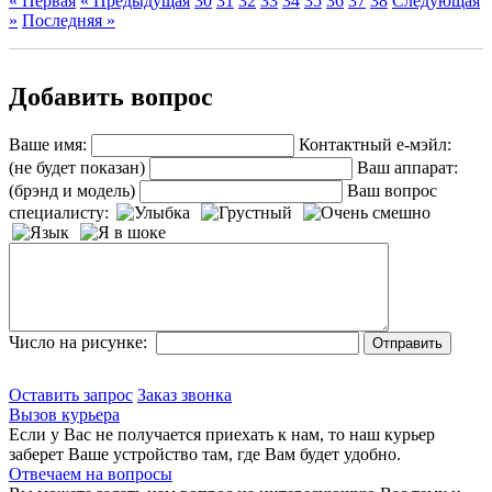
« Первая
« Предыдущая
30
31
32
33
34
35
36
37
38
Следующая
»
Последняя »
Добавить вопрос
Ваше имя:
Контактный е-мэйл:
(не будет показан)
Ваш аппарат:
(брэнд и модель)
Ваш вопрос
специалисту:
Число на рисунке:
Оставить запрос
Заказ звонка
Вызов курьера
Если у Вас не получается приехать к нам, то наш курьер
заберет Ваше устройство там, где Вам будет удобно.
Отвечаем на вопросы