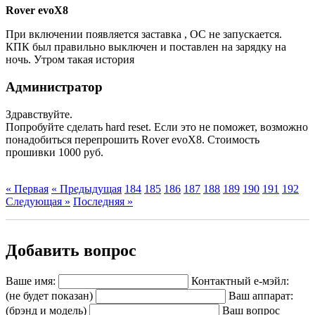
Rover evoX8
При включении появляется заставка , ОС не запускается.
КПК был правильно выключен и поставлен на зарядку на
ночь. Утром такая история
Администратор
Здравствуйте.
Попробуйте сделать hard reset. Если это не поможет, возможно
понадобиться перепрошить Rover evoX8. Стоимость
прошивки 1000 руб.
« Первая
« Предыдущая
184
185
186
187
188
189
190
191
192
Следующая »
Последняя »
Добавить вопрос
Ваше имя:
Контактный е-мэйл:
(не будет показан)
Ваш аппарат:
(брэнд и модель)
Ваш вопрос