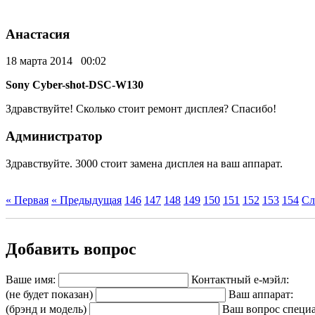
Анастасия
18 марта 2014 00:02
Sony Cyber-shot-DSC-W130
Здравствуйте! Сколько стоит ремонт дисплея? Спасибо!
Администратор
Здравствуйте. 3000 стоит замена дисплея на ваш аппарат.
« Первая
« Предыдущая
146
147
148
149
150
151
152
153
154
Сл
Добавить вопрос
Ваше имя:
Контактный е-мэйл:
(не будет показан)
Ваш аппарат:
(брэнд и модель)
Ваш вопрос специа