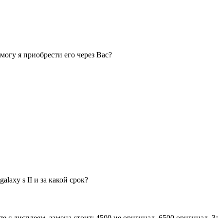
могу я приобрести его через Вас?
alaxy s II и за какой срок?
 с дисплеем, замена стоит: 4500 не оригинал, 6500 оригинал. За