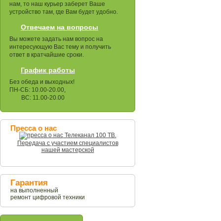
нам, то наш курьер заберет Ваше
устройство там, где Вам будет удобно.
Отвечаем на вопросы
Вы можете задать нам вопрос на
интересующую Вас тему и получить
ответ в кратчайшие сроки.
График работы
Без обеда и выходных!
ПН-СБ: 10.00-20.00,
ВС: 11.00-20.00
Пресса о нас
Телеканал 100 ТВ.
Передача с участием специалистов
нашей мастерской
Гарантия
на выполненный
ремонт цифровой техники