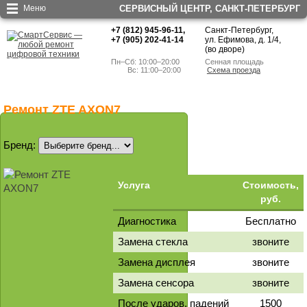
Меню
СЕРВИСНЫЙ ЦЕНТР, CАНКТ-ПЕТЕРБУРГ
+7 (812) 945-96-11
,
Санкт-Петербург,
+7 (905) 202-41-14
ул. Ефимова, д. 1/4
,
(во дворе)
Пн–Сб: 10:00–20:00
Сенная площадь
        Вс: 11:00–20:00
Схема проезда
Ремонт ZTE AXON7
Бренд:
Услуга
Стоимость,
руб.
Диагностика
Бесплатно
Замена стекла
звоните
Замена дисплея
звоните
Замена сенсора
звоните
После ударов, падений
1500