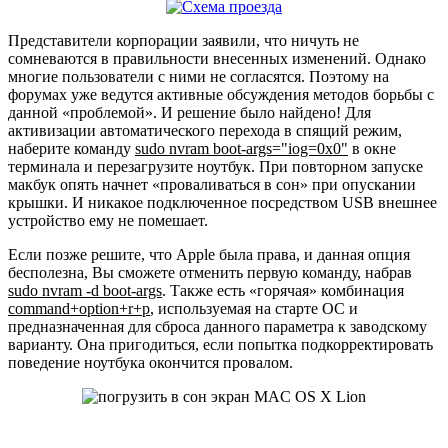
Представители корпорации заявили, что ничуть не
сомневаются в правильности внесенных изменений. Однако
многие пользователи с ними не согласятся. Поэтому на
форумах уже ведутся активные обсуждения методов борьбы с
данной «проблемой». И решение было найдено! Для
активизации автоматического перехода в спящий режим,
наберите команду
sudo nvram boot-args="iog=0x0"
в окне
терминала и перезагрузите ноутбук. При повторном запуске
макбук опять начнет «проваливаться в сон» при опускании
крышки. И никакое подключенное посредством USB внешнее
устройство ему не помешает.
Если позже решите, что Apple была права, и данная опция
бесполезна, Вы сможете отменить первую команду, набрав
sudo nvram -d boot-args
. Также есть «горячая» комбинация
command+option+r+p
, используемая на старте ОС и
предназначенная для сброса данного параметра к заводскому
варианту. Она пригодиться, если попытка подкорректировать
поведение ноутбука окончится провалом.