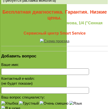
(требуется распайка монолита)
Бесплатная диагностика. Гарантия. Низкие
цены.
+7 (812) 945-96-11, СПб, ул. Ефимова, 1/4 ("Сенная
площадь")
Сервисный центр Smart Service
Добавить вопрос
Ваше имя:
Контактный е-мэйл:
(не будет показан)
Ваш вопрос специалисту: