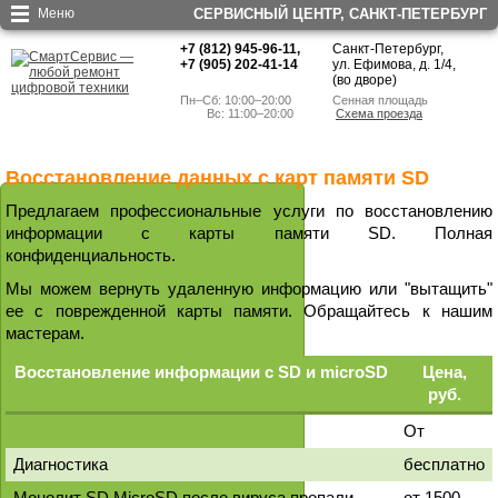
Меню
СЕРВИСНЫЙ ЦЕНТР, CАНКТ-ПЕТЕРБУРГ
+7 (812) 945-96-11
,
Санкт-Петербург,
+7 (905) 202-41-14
ул. Ефимова, д. 1/4
,
(во дворе)
Пн–Сб: 10:00–20:00
Сенная площадь
        Вс: 11:00–20:00
Схема проезда
Восстановление данных с карт памяти SD
Предлагаем профессиональные услуги по восстановлению
информации с карты памяти SD. Полная
конфиденциальность.
Мы можем вернуть удаленную информацию или "вытащить"
ее с поврежденной карты памяти. Обращайтесь к нашим
мастерам.
Восстановление информации с SD и microSD
Цена,
руб.
От
Диагностика
бесплатно
Монолит SD MicroSD после вируса пропали
от 1500