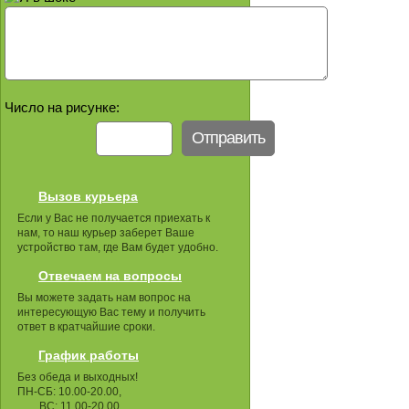
Число на рисунке:
Вызов курьера
Если у Вас не получается приехать к
нам, то наш курьер заберет Ваше
устройство там, где Вам будет удобно.
Отвечаем на вопросы
Вы можете задать нам вопрос на
интересующую Вас тему и получить
ответ в кратчайшие сроки.
График работы
Без обеда и выходных!
ПН-СБ: 10.00-20.00,
ВС: 11.00-20.00