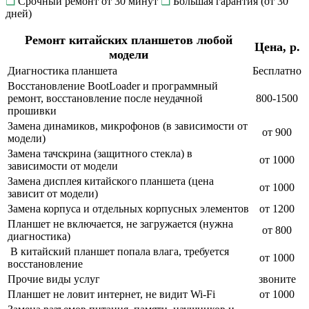
❏
Срочный ремонт от 30 минут
❏
Большая гарантия (от 30
дней)
Ремонт китайских планшетов любой
Цена, р.
модели
Диагностика планшета
Бесплатно
Восстановление BootLoader и программный
ремонт, восстановление после неудачной
800-1500
прошивки
Замена динамиков, микрофонов (в зависимости от
от 900
модели)
Замена тачскрина (защитного стекла) в
от 1000
зависимости от модели
Замена дисплея китайского планшета (цена
от 1000
зависит от модели)
Замена корпуса и отдельных корпусных элементов
от 1200
Планшет не включается, не загружается (нужна
от 800
диагностика)
В китайский планшет попала влага, требуется
от 1000
восстановление
Прочие виды услуг
звоните
Планшет не ловит интернет, не видит Wi-Fi
от 1000