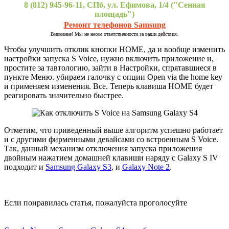
8 (812) 945-96-11, СПб, ул. Ефимова, 1/4 ("Сенная
площадь")
Ремонт телефонов Samsung
Внимание! Мы не несем ответственности за ваши действия.
Чтобы улучшить отклик кнопки НОМЕ, да и вообще изменить
настройки запуска S Voice, нужно включить приложение и,
простите за тавтологию, зайти в Настройки, спрятавшиеся в
пункте Меню. убираем галочку с опции Open via the home key
и применяем изменения. Все. Теперь клавиша НОМЕ будет
реагировать значительно быстрее.
Отметим, что приведенный выше алгоритм успешно работает
и с другими фирменными девайсами со встроенным S Voice.
Так, данный механизм отключения запуска приложения
двойным нажатием домашней клавиши наряду с Galaxy S IV
подходит и
Samsung Galaxy S3
, и
Galaxy Note 2
.
Если понравилась статья, пожалуйста проголосуйте