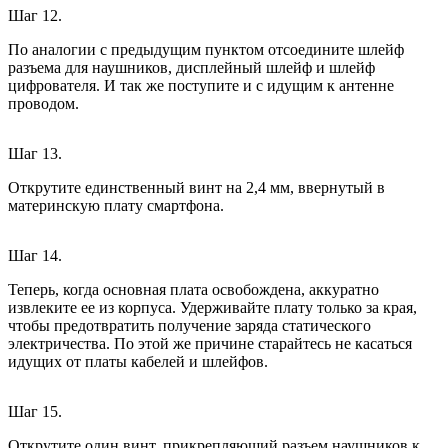
Шаг 12.
По аналогии с предыдущим пунктом отсоедините шлейф
разъема для наушников, дисплейный шлейф и шлейф
цифрователя. И так же поступите и с идущим к антенне
проводом.
Шаг 13.
Открутите единственный винт на 2,4 мм, ввернутый в
материнскую плату смартфона.
Шаг 14.
Теперь, когда основная плата освобождена, аккуратно
извлеките ее из корпуса. Удерживайте плату только за края,
чтобы предотвратить получение заряда статического
электричества. По этой же причине старайтесь не касаться
идущих от платы кабелей и шлейфов.
Шаг 15.
Открутите один винт, прикрепляющий разъем наушников к