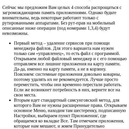
Сейчас мы предложим Вам целых 4 способа распрощаться с
загромождающими память приложениями. Однако будьте
внимательны, ведь некоторые работают только с
рутированными аппаратами. Без рут-прав на мобильный
описанные ниже операции (под номерами 1,3,4) будут
невозможны.
Первый метод – удаление сервисов при помощи
менеджера файлов. Для этого варианта нам нужен
только сам «управленец», то есть файл с программой.
Открываем любой файловый менеджер и с его помощью
отправляем все лишние приложения на карту памяти.
Да-да, именно на карту памяти, а не в корзину.
Поясняем: системные приложения довольно коварны,
поэтому удалять их не рекомендуется. Лучше просто
переместить, чтобы они временно перестали работать.
Если же возникнет потребность в них, вернете все на
свои места.
Вторым идет стандартный самсунговский метод, для
которого Вам не нужны расширенные права. Открываем
основное Меню, находим там шестеренку, подписанную
Настройки, выбираем пункт Приложения/, где
обращаемся ко вкладке Все. Там отмечаем приложения,
которые нам мешают, и жмем Принудительно