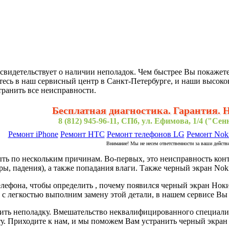
 свидетельствует о наличии неполадок. Чем быстрее Вы покажет
есь в наш сервисный центр в Санкт-Петербурге, и наши высок
транить все неисправности.
Бесплатная диагностика. Гарантия. 
8 (812) 945-96-11, СПб, ул. Ефимова, 1/4 ("Се
Ремонт iPhone
Ремонт HTC
Ремонт телефонов LG
Ремонт Nok
Внимание! Мы не несем ответственности за ваши действ
ть по нескольким причинам. Во-первых, это неисправность конт
ры, падения), а также попадания влаги. Также черный экран Noki
лефона, чтобы определить , почему появился черный экран Нокиа
 с легкостью выполним замену этой детали, в нашем сервисе Вы
ить неполадку. Вмешательство неквалифицированного специалис
у. Приходите к нам, и мы поможем Вам устранить черный экран 