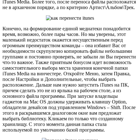
iTunes Media. Более того, после переноса файлы расположатся
не в архаичном порядке, а по критерию Артист\Альбом\Трек.
Конечно, на формирование единой медиатеки понадобится
время, возможно, более пары часов. Но мы уверены, этот
маленький недостаток окажется несущественным перед
огромным преимуществом команды – она избавит Вас от
необходимости скрупулезно копировать файлы небольшими
группами и постоянно проверять, не забыли ли Вы перенести
что-то важное. Также приятным бонусом идет возможность
самостоятельного выбора места хранения конечной папки
iTunes Media на винчестере. Откройте Меню, затем Правка,
после Настройки и Дополнительные, чтобы выбрать
расположение. Дальше нам нужно запустить iTunes на ПК,
причем сделать это не из ярлыка на рабочем столе, а из
основного файла программы. При запуске владельцы
гаджетов на Mac OS должны удерживать клавишу Option,
обладатели девайсов под управлением Windows – Shift. После
этого в раскрывшемся диалоговом окне вам предложат
выбрать библиотеку. Кликаем по только что созданному
хранилищу. С этого момента данная папка стала
используемой по умолчанию базой программы.