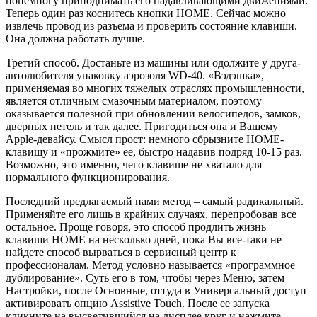
понемногу приподнимать его надавливающими движениями.
Теперь один раз коснитесь кнопки НОМЕ. Сейчас можно
извлечь провод из разъема и проверить состояние клавиши.
Она должна работать лучше.
Третий способ. Достаньте из машины или одолжите у друга-
автолюбителя упаковку аэрозоля WD-40. «Вэдэшка»,
применяемая во многих тяжелых отраслях промышленности,
является отличным смазочным материалом, поэтому
оказывается полезной при обновлении велосипедов, замков,
дверных петель и так далее. Пригодиться она и Вашему
Apple-девайсу. Смысл прост: немного сбрызните НОМЕ-
клавишу и «прожмите» ее, быстро надавив подряд 10-15 раз.
Возможно, это именно, чего клавише не хватало для
нормального функционирования.
Последний предлагаемый нами метод – самый радикальный.
Применяйте его лишь в крайних случаях, перепробовав все
остальное. Проще говоря, это способ продлить жизнь
клавиши НОМЕ на несколько дней, пока Вы все-таки не
найдете способ вырваться в сервисный центр к
профессионалам. Метод условно называется «программное
дублирование». Суть его в том, чтобы через Меню, затем
Настройки, после Основные, оттуда в Универсальный доступ
активировать опцию Assistive Touch. После ее запуска
кликните на высветившийся на дисплее круг и нажмите