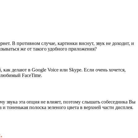
нет. В противном случае, картинки виснут, звук не доходит, и
казываться же от такого удобного приложения?
 как делают в Google Voice или Skype. Если очень хочется,
и любимый FaceTime.
чу звука эта опция не влияет, поэтому слышать собеседника Вы
а и тоненькая полоска зеленого цвета в верхней части дисплея.
.