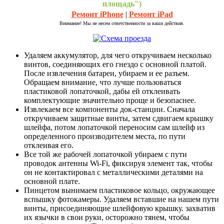
площадь")
Ремонт iPhone
|
Ремонт iPad
Внимание! Мы не несем ответственности за ваши действия.
Удаляем аккумулятор, для чего откручиваем несколько
винтов, соединяющих его гнездо с основной платой.
После извлечения батареи, убираем и ее разъем.
Обращаем внимание, что лучше пользоваться
пластиковой лопаточкой, дабы ей отклеивать
комплектующие значительно проще и безопаснее.
Извлекаем все компоненты док-станции. Сначала
откручиваем защитные винты, затем сдвигаем крышку
шлейфа, потом лопаточкой переносим сам шлейф из
определенного производителем места, по пути
отклеивая его.
Все той же рабочей лопаточкой убираем с пути
проводок антенны Wi-Fi, фиксируя элемент так, чтобы
он не контактировал с металлическими деталями на
основной плате.
Пинцетом вынимаем пластиковое кольцо, окружающее
вспышку фотокамеры. Удаляем вставшие на нашем пути
винты, присоединяющие шлейфовую крышку. захватив
их язычки в свои руки, осторожно тянем, чтобы