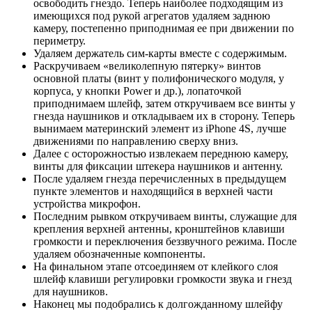
освободить гнездо. Теперь наиболее подходящим из
имеющихся под рукой агрегатов удаляем заднюю
камеру, постепенно приподнимая ее при движении по
периметру.
Удаляем держатель сим-карты вместе с содержимым.
Раскручиваем «великолепную пятерку» винтов
основной платы (винт у полифонического модуля, у
корпуса, у кнопки Power и др.), лопаточкой
приподнимаем шлейф, затем откручиваем все винты у
гнезда наушников и откладываем их в сторону. Теперь
вынимаем материнский элемент из iPhone 4S, лучше
движениями по направлению сверху вниз.
Далее с осторожностью извлекаем переднюю камеру,
винты для фиксации штекера наушников и антенну.
После удаляем гнезда перечисленных в предыдущем
пункте элементов и находящийся в верхней части
устройства микрофон.
Последним рывком откручиваем винты, служащие для
крепления верхней антенны, кронштейнов клавиши
громкости и переключения беззвучного режима. После
удаляем обозначенные компоненты.
На финальном этапе отсоединяем от клейкого слоя
шлейф клавиши регулировки громкости звука и гнезд
для наушников.
Наконец мы подобрались к долгожданному шлейфу