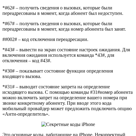
*#62# – получить сведения о вызовах, которые были
переадресованы в момент, когда абонент был недоступен.
*#67# – получить сведения о вызовах, которые были
переадресованы в момент, когда номер абонента был занят.
##002# – код отключения переадресации.
*#43# – вывести на экран состояние настроек ожидания. Для
включения ожидания используется команда *43#, для
отключения – код #43#.
*#30# – показывает состояние функции определения
входящего вызова.
*#31# – выводит состояние запрета на определение
исходящего вызова. С помощью команды #31#номер абонента
можно включить запрет на определение вашего номера при
звонке конкретному абоненту. При вводе этого кода
мобильный провайдер может предложить подключить опцию
«Анти-определитель».
Это основные коды, работающие на iPhone. Некорректный