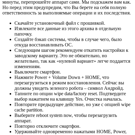
минуты, перепрошейте аппарат сами. Мы подскажем вам как.
Но перед этим предупредим, что Вы берете на себя полную
ответственность за выполняемые операции и их последствия.
Скачайте установочный файл с прошивкой.
Извлеките все данные из этого архива в отдельную
папочку.
Создайте бэкап системы, чтобы в случае чего, было
откуда восстанавливать ОС.
Следующим шагом рекомендуем откатить настройки к
заводскому варианту. Это не обязательно, но
желательно, так как «нулевой вариант» легче поддается
изменениям.
Выключите смартфон.
Нажмите Power + Volume Down + HOME, что
перезагрузиться в режим восстановления. Сейчас вы
должны увидеть зеленого робота – символ Андройд.
Тапните по опции wipe data/factory reset. Подтвердите
выбор нажатием на клавишу Yes. Очистка началась.
Повторите предыдущее действие, но уже с опцией wipe
cache partition.
Выберите reboot system now, чтобы перезагрузить
аппарат.
Повторно отключите смартфон.
Удерживайте одновременно нажатыми НОМЕ, Power,