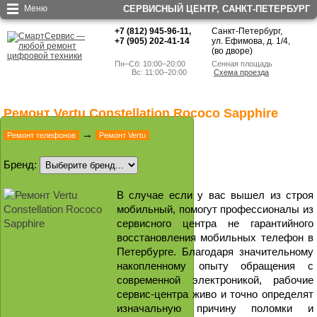
Меню
СЕРВИСНЫЙ ЦЕНТР, CАНКТ-ПЕТЕРБУРГ
+7 (812) 945-96-11
,
Санкт-Петербург,
+7 (905) 202-41-14
ул. Ефимова, д. 1/4
,
(во дворе)
Пн–Сб: 10:00–20:00
Сенная площадь
        Вс: 11:00–20:00
Схема проезда
Ремонт Vertu Constellation Rococo Sapphire
→
Ремонт телефонов
Ремонт Vertu
Бренд:
В случае если у вас вышел из строя
мобильный, помогут профессионалы из
сервисного центра не гарантийного
восстановления мобильных телефон в
Петербурге. Благодаря значительному
накопленному опыту обращения с
современной электроникой, рабочие
сервис-центра живо и точно определят
изначальную причину поломки и