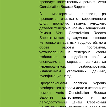
проведут качественный ремонт Vertu
Constellation Rococo Sapphire.
В мастерской сервис-центра
проводится очистка от коррозионного
слоя, пропайка, замена негодных
деталей телефона новыми заводскими.
Ремонт Vertu Constellation Rococo
Sapphire может подразумевать решение
не только аппаратных трудностей, но и
сбоев работы программы,
установленной в телефоне. чтобы
избавиться от подобных проблем
специалисты сервиса занимаются
перепрошивкой, разблокировкой,
извлечением утраченных данных,
русификацией и т.д.
Профессионалы сервиса хорошо
разбираются в своем деле и исполняют
ремонт Vertu Constellation Rococo
Sapphire качественно и по
легкодоступным ценам. Сервисный
центр занимает помещение рядом со