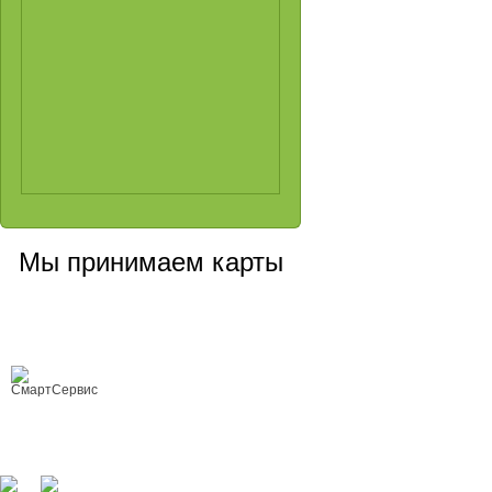
Мы принимаем карты
Сервисный центр, Cанкт-Петербург
Любой ремонт цифровой техники
Copyright © 2008-2026 ООО «Smart Service»
ремонт цифровой техники любой
сложности