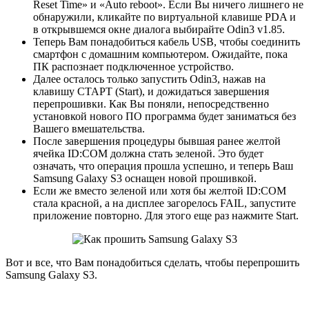
Reset Time» и «Auto reboot». Если Вы ничего лишнего не
обнаружили, кликайте по виртуальной клавише PDA и
в открывшемся окне диалога выбирайте Odin3 v1.85.
Теперь Вам понадобиться кабель USB, чтобы соединить
смартфон с домашним компьютером. Ожидайте, пока
ПК распознает подключенное устройство.
Далее осталось только запустить Odin3, нажав на
клавишу СТАРТ (Start), и дожидаться завершения
перепрошивки. Как Вы поняли, непосредственно
установкой нового ПО программа будет заниматься без
Вашего вмешательства.
После завершения процедуры бывшая ранее желтой
ячейка ID:COM должна стать зеленой. Это будет
означать, что операция прошла успешно, и теперь Ваш
Samsung Galaxy S3 оснащен новой прошивкой.
Если же вместо зеленой или хотя бы желтой ID:COM
стала красной, а на дисплее загорелось FAIL, запустите
приложение повторно. Для этого еще раз нажмите Start.
Вот и все, что Вам понадобиться сделать, чтобы перепрошить
Samsung Galaxy S3.