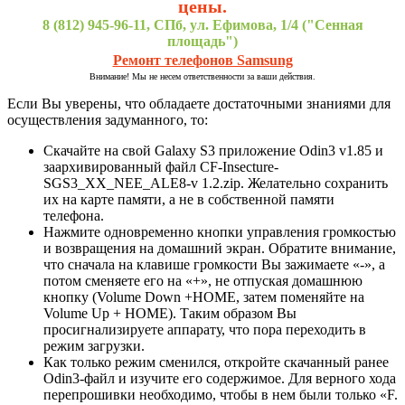
цены.
8 (812) 945-96-11, СПб, ул. Ефимова, 1/4 ("Сенная
площадь")
Ремонт телефонов Samsung
Внимание! Мы не несем ответственности за ваши действия.
Если Вы уверены, что обладаете достаточными знаниями для
осуществления задуманного, то:
Скачайте на свой Galaxy S3 приложение Odin3 v1.85 и
заархивированный файл CF-Insecture-
SGS3_XX_NEE_ALE8-v 1.2.zip. Желательно сохранить
их на карте памяти, а не в собственной памяти
телефона.
Нажмите одновременно кнопки управления громкостью
и возвращения на домашний экран. Обратите внимание,
что сначала на клавише громкости Вы зажимаете «-», а
потом сменяете его на «+», не отпуская домашнюю
кнопку (Volume Down +HOME, затем поменяйте на
Volume Up + HOME). Таким образом Вы
просигнализируете аппарату, что пора переходить в
режим загрузки.
Как только режим сменился, откройте скачанный ранее
Odin3-файл и изучите его содержимое. Для верного хода
перепрошивки необходимо, чтобы в нем были только «F.