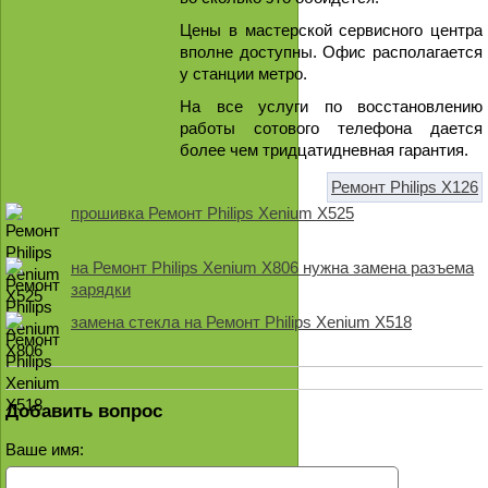
Цены в мастерской сервисного центра
вполне доступны. Офис располагается
у станции метро.
На все услуги по восстановлению
работы сотового телефона дается
более чем тридцатидневная гарантия.
Ремонт Philips X126
прошивка Ремонт Philips Xenium X525
на Ремонт Philips Xenium X806 нужна замена разъема
зарядки
замена стекла на Ремонт Philips Xenium X518
Добавить вопрос
Ваше имя: