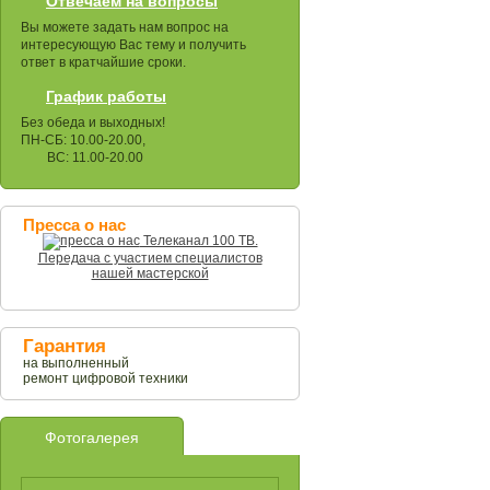
Отвечаем на вопросы
Вы можете задать нам вопрос на
интересующую Вас тему и получить
ответ в кратчайшие сроки.
График работы
Без обеда и выходных!
ПН-СБ: 10.00-20.00,
ВС: 11.00-20.00
Пресса о нас
Телеканал 100 ТВ.
Передача с участием специалистов
нашей мастерской
Гарантия
на выполненный
ремонт цифровой техники
Фотогалерея