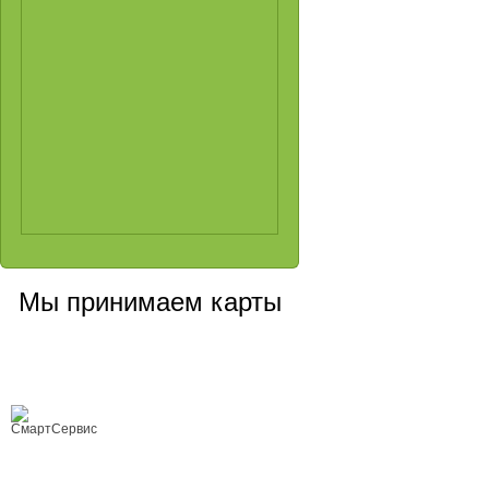
Мы принимаем карты
Сервисный центр, Cанкт-Петербург
Любой ремонт цифровой техники
Copyright © 2008-2026 ООО «Smart Service»
ремонт цифровой техники любой
сложности