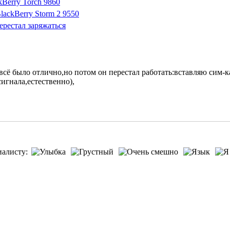
kBerry Torch 9860
ackBerry Storm 2 9550
ерестал заряжаться
всё было отлично,но потом он перестал работать:вставляю сим-к
игнала,естественно),
иалисту: