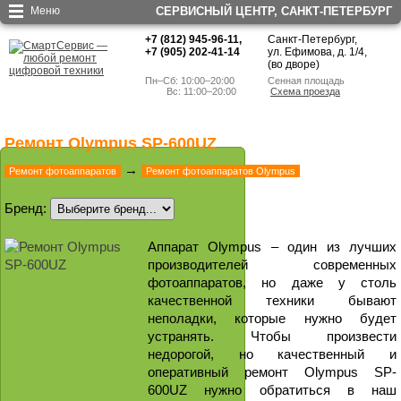
Меню
СЕРВИСНЫЙ ЦЕНТР, CАНКТ-ПЕТЕРБУРГ
+7 (812) 945-96-11
,
Санкт-Петербург,
+7 (905) 202-41-14
ул. Ефимова, д. 1/4
,
(во дворе)
Пн–Сб: 10:00–20:00
Сенная площадь
        Вс: 11:00–20:00
Схема проезда
Ремонт Olympus SP-600UZ
→
Ремонт фотоаппаратов
Ремонт фотоаппаратов Olympus
Бренд:
Аппарат Olympus – один из лучших
производителей современных
фотоаппаратов, но даже у столь
качественной техники бывают
неполадки, которые нужно будет
устранять. Чтобы произвести
недорогой, но качественный и
оперативный ремонт Olympus SP-
600UZ нужно обратиться в наш