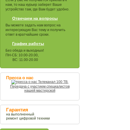
Если у Вас не получается приехать к
нам, то наш курьер заберет Ваше
устройство там, где Вам будет удобно.
Отвечаем на вопросы
Вы можете задать нам вопрос на
интересующую Вас тему и получить
ответ в кратчайшие сроки.
График работы
Без обеда и выходных!
ПН-СБ: 10.00-20.00,
ВС: 11.00-20.00
Пресса о нас
Телеканал 100 ТВ.
Передача с участием специалистов
нашей мастерской
Гарантия
на выполненный
ремонт цифровой техники