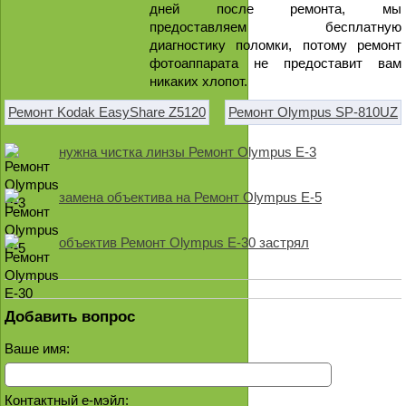
дней после ремонта, мы
предоставляем бесплатную
диагностику поломки, потому ремонт
фотоаппарата не предоставит вам
никаких хлопот.
Ремонт Kodak EasyShare Z5120
Ремонт Olympus SP-810UZ
нужна чистка линзы Ремонт Olympus E-3
замена объектива на Ремонт Olympus E-5
объектив Ремонт Olympus E-30 застрял
Добавить вопрос
Ваше имя:
Контактный е-мэйл: