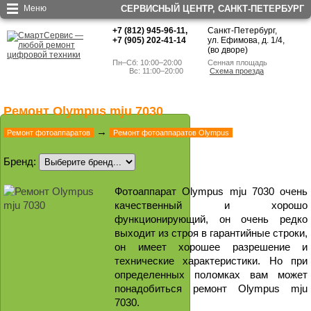
Меню
СЕРВИСНЫЙ ЦЕНТР, CАНКТ-ПЕТЕРБУРГ
+7 (812) 945-96-11
,
Санкт-Петербург,
+7 (905) 202-41-14
ул. Ефимова, д. 1/4
,
(во дворе)
Пн–Сб: 10:00–20:00
Сенная площадь
        Вс: 11:00–20:00
Схема проезда
Ремонт Olympus mju 7030
→
Ремонт фотоаппаратов
Ремонт фотоаппаратов Olympus
Бренд:
Фотоаппарат Olympus mju 7030 очень
качественный и хорошо
функционирующий, он очень редко
выходит из строя в гарантийные строки,
он имеет хорошее разрешение и
технические характеристики. Но при
определенных поломках вам может
понадобиться ремонт Olympus mju
7030.