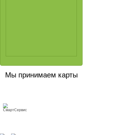
Мы принимаем карты
Сервисный центр, Cанкт-Петербург
Любой ремонт цифровой техники
Copyright © 2008-2026 ООО «Smart Service»
ремонт цифровой техники любой
сложности