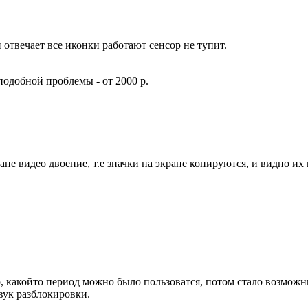
 отвечает все иконки работают сенсор не тупит.
одобной проблемы - от 2000 р.
ране видео двоение, т.е значки на экране копируются, и видно их
о, какойто период можно было пользоватся, потом стало возмож
вук разблокировки.