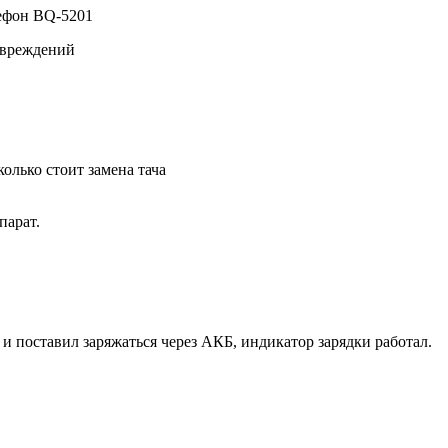
лефон BQ-5201
повреждений
олько стоит замена тача
парат.
 поставил заряжаться через АКБ, индикатор зарядки работал.