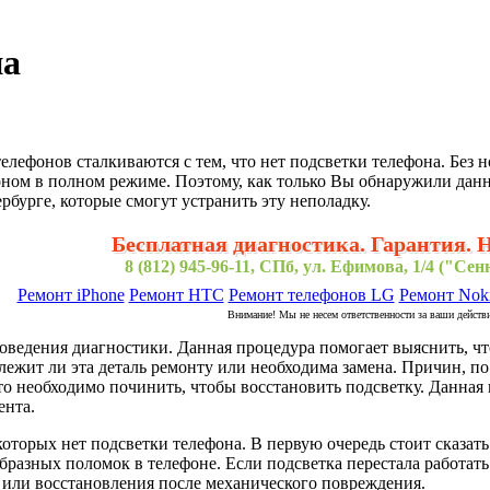
на
лефонов сталкиваются с тем, что нет подсветки телефона. Бе
ном в полном режиме. Поэтому, как только Вы обнаружили дан
рбурге, которые смогут устранить эту неполадку.
Бесплатная диагностика. Гарантия. 
8 (812) 945-96-11, СПб, ул. Ефимова, 1/4 ("Се
Ремонт iPhone
Ремонт HTC
Ремонт телефонов LG
Ремонт Nok
Внимание! Мы не несем ответственности за ваши действ
оведения диагностики. Данная процедура помогает выяснить, ч
лежит ли эта деталь ремонту или необходима замена. Причин, п
то необходимо починить, чтобы восстановить подсветку. Данная
ента.
торых нет подсветки телефона. В первую очередь стоит сказать
разных поломок в телефоне. Если подсветка перестала работать 
 или восстановления после механического повреждения.