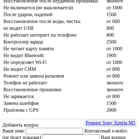
Восстановление после неудачной прошивки
звоните
Не включается (не выключается)
от 1000
После ударов, падений
1500
Восстановление после воды, чистка
от 600
не видит USB
800
Не работает интернет на телефоне
800
Контроллер заряда
2500
Не читает карту памяти
от 1000
Не видит Bluetooth
1900
Не определяет Wi-Fi
от 1000
Не видит СИМ
от 800
Ремонт или замена разъемов
от 800
Телефон не работает
звоните
Восстановление прошивки
звоните
Не заряжается
от 800
Замена шлейфов
1500
Проблема с GPS
2000
Ремонт Sony Xperia M5
Добавить вопрос
Ваше имя:
Контактный е-мэйл:
(не будет показан)
Ваш вопрос