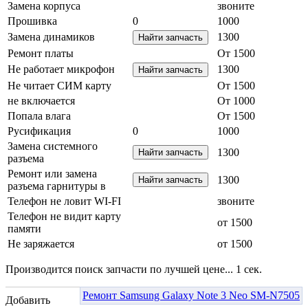
Замена корпуса
звоните
Прошивка
0
1000
Замена динамиков
1300
Ремонт платы
От 1500
Не работает микрофон
1300
Не читает СИМ карту
От 1500
не включается
От 1000
Попала влага
От 1500
Русификация
0
1000
Замена системного
1300
разъема
Ремонт или замена
1300
разъема гарнитуры в
Телефон не ловит WI-FI
звоните
Телефон не видит карту
от 1500
памяти
Не заряжается
от 1500
Производится поиск запчасти по лучшей цене...
1
сек.
Ремонт Samsung Galaxy Note 3 Neo SM-N7505
Добавить