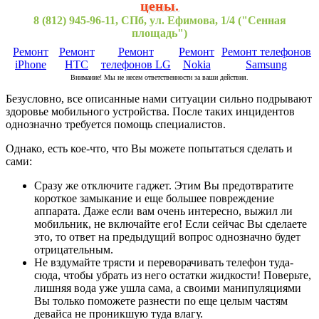
цены.
8 (812) 945-96-11, СПб, ул. Ефимова, 1/4 ("Сенная
площадь")
Ремонт
Ремонт
Ремонт
Ремонт
Ремонт телефонов
iPhone
HTC
телефонов LG
Nokia
Samsung
Внимание! Мы не несем ответственности за ваши действия.
Безусловно, все описанные нами ситуации сильно подрывают
здоровье мобильного устройства. После таких инцидентов
однозначно требуется помощь специалистов.
Однако, есть кое-что, что Вы можете попытаться сделать и
сами:
Сразу же отключите гаджет. Этим Вы предотвратите
короткое замыкание и еще большее повреждение
аппарата. Даже если вам очень интересно, выжил ли
мобильник, не включайте его! Если сейчас Вы сделаете
это, то ответ на предыдущий вопрос однозначно будет
отрицательным.
Не вздумайте трясти и переворачивать телефон туда-
сюда, чтобы убрать из него остатки жидкости! Поверьте,
лишняя вода уже ушла сама, а своими манипуляциями
Вы только поможете разнести по еще целым частям
девайса не проникшую туда влагу.