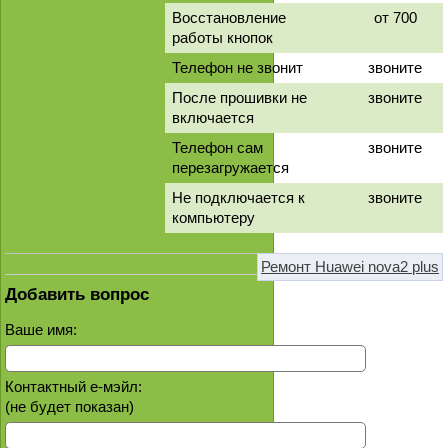
Восстановление
от 700
работы кнопок
Телефон не звонит
звоните
После прошивки не
звоните
включается
Телефон сам
звоните
перезагружается
Не подключается к
звоните
компьютеру
Ремонт Huawei nova2 plus
Добавить вопрос
Ваше имя:
Контактный е-мэйл:
(не будет показан)