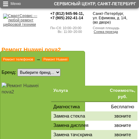
Меню
СЕРВИСНЫЙ ЦЕНТР, CАНКТ-ПЕТЕРБУРГ
+7 (812) 945-96-11
,
Санкт-Петербург,
+7 (905) 202-41-14
ул. Ефимова, д. 1/4
,
(во дворе)
Пн–Сб: 10:00–20:00
Сенная площадь
        Вс: 11:00–20:00
Схема проезда
Ремонт Huawei nova2
→
Ремонт телефонов
Ремонт Huawei
Бренд:
Услуга
Стоимость,
руб.
Диагностика
Бесплатно
Замена стекла
звоните
Замена дисплея
звоните
Замена тачскрина
звоните