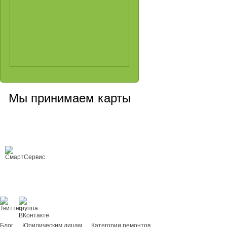
Мы принимаем карты
Сервисный центр, Cанкт-Петербург
Любой ремонт цифровой техники
Copyright © 2008-2026 ООО «Smart Service»
ремонт цифровой техники любой
сложности
Блог
Юридическим лицам
Категории ремонтов