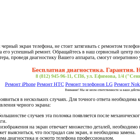
 черный экран телефона, не стоит затягивать с ремонтом телеф
а его успешный ремонт. Обращайтесь в наш сервисный центр по
ра, проведя диагностику Вашего аппарата, смогут оперативно 
Бесплатная диагностика. Гарантия. 
8 (812) 945-96-11, СПб, ул. Ефимова, 1/4 ("Се
Ремонт iPhone
Ремонт HTC
Ремонт телефонов LG
Ремонт Nok
Внимание! Мы не несем ответственности за ваши действ
явиться в нескольких случаях. Для точного ответа необходима 
вления черного экрана:
ольшинстве случаев эта поломка появляется после механическог
ги.
 изображения на экран отвечает множество деталей, необходимо 
ет выясниться, что пострадал сам экран, и необходима замена.
дима диагностика и осмотр телефона профессионалом.