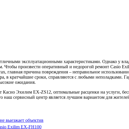
 отличными эксплуатационными характеристиками. Однако у влад
. Чтобы произвести оперативный и недорогой ремонт Casio Exi
ах, главная причина повреждения – неправильное использование
ра, в кратчайшие сроки, справляются с любыми неполадками. Гар
высокие ожидания.
 Касио Эхилим EX-ZS12, оптимальные расценки на услуги, бесп
что наш сервисный центр является лучшим вариантом для жителе
 не выезжает объектив
asio Exilim EX-FH100