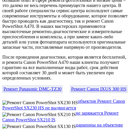
большой опыт в сфере ремонта фототехники и низкие цены –
это далеко не весь перечень преимуществ нашего центра. В
своей работе специалисты сервис-центра используют самые
современные инструменты и оборудование, которое позволяет
быстро проводить как диагностику, так и ремонт Canon
PowerShot A470. В наших мастерских применяются
высокоточные ремонтно-диагностические и измерительные
приспособления и комплексы, а при замене каких-либо
деталей или узлов фотоаппарата используются оригинальные
запасные части, поставляемые напрямую от производителя.
После проведения диагностики, которая является бесплатной,
и ремонта Canon PowerShot A470 наши клиенты получают
гарантию на все выполненные виды работ, срок действия
которой составляет 30 дней и может быть увеличен при
определенных условиях.
Ремонт Panasonic DMC-TZ30
Ремонт Canon IXUS 300 HS
объектив Ремонт Canon
PowerShot SX230 HS не выдвигается
не заряжается Ремонт
Canon PowerShot SX210 IS
царапины на объективе