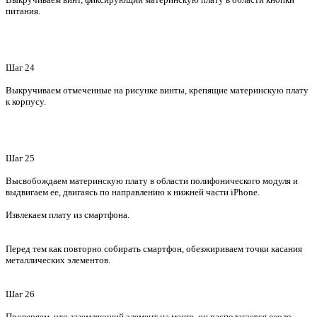
питания.
Шаг 24
Выкручиваем отмеченные на рисунке винты, крепящие материнскую плату
к корпусу.
Шаг 25
Высвобождаем материнскую плату в области полифонического модуля и
выдвигаем ее, двигаясь по направлению к нижней части
iPhone
.
Извлекаем плату из смартфона.
Перед тем как повторно собирать смартфон, обезжириваем точки касания
металлических элементов.
Шаг 26
Проверяем, что заземляющий элемент на месте, он располагается около