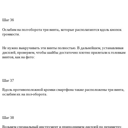
Шаг 36
,
Ослабим на пол-оборота три винта
которые располагаются вдоль кнопок
громкости.
Не нужно выкручивать эти винты полностью. В дальнейшем, устанавливая
дисплей, проверяем, чтобы шайбы достаточно плотно прилегали к головкам
винтов, как на фото:
Шаг 37
Вдоль противоположной кромки смартфона также расположены три винта,
ослабим их на пол-оборота.
Шаг 38
Возьмем специальный инструмент и приподнимем дисплей по периметру.