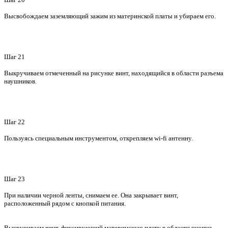
Высвобождаем заземляющий зажим из материнской платы и убираем его.
Шаг 21
Выкручиваем отмеченный на рисунке винт, находящийся в области разъема
наушников.
Шаг 22
Пользуясь специальным инструментом, открепляем wi-fi антенну.
Шаг 23
При наличии черной ленты, снимаем ее. Она закрывает винт,
расположенный рядом с кнопкой питания.
Выкручиваем винт, фиксирующий материнскую плату в области кнопки