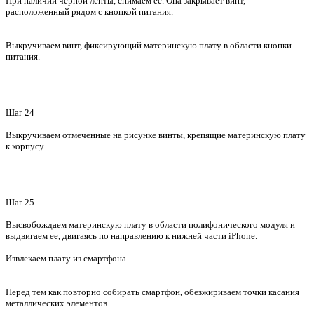
При наличии черной ленты, снимаем ее. Она закрывает винт,
расположенный рядом с кнопкой питания.
Выкручиваем винт, фиксирующий материнскую плату в области кнопки
питания.
Шаг 24
Выкручиваем отмеченные на рисунке винты, крепящие материнскую плату
к корпусу.
Шаг 25
Высвобождаем материнскую плату в области полифонического модуля и
выдвигаем ее, двигаясь по направлению к нижней части
iPhone
.
Извлекаем плату из смартфона.
Перед тем как повторно собирать смартфон, обезжириваем точки касания
металлических элементов.