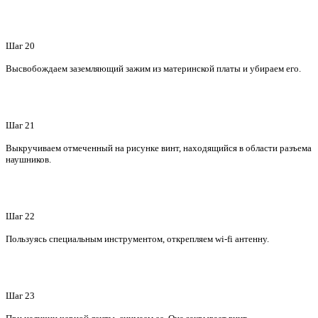
Шаг 20
Высвобождаем заземляющий зажим из материнской платы и убираем его.
Шаг 21
Выкручиваем отмеченный на рисунке винт, находящийся в области разъема
наушников.
Шаг 22
Пользуясь специальным инструментом, открепляем wi-fi антенну.
Шаг 23