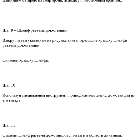
Вынимаем батарею из смартфона, используя пластиковый ярлычок.
Шаг 9 – Шлейф разъема док-станции.
Выкручиваем указанные на рисунке винты, крепящие крышку шлейфа
разъема док-станции.
Снимаем крышку шлейфа.
Шаг 10
Используя специальный инструмент, приподнимаем шлейф док-станции из
его гнезда.
Шаг 11
Отклеим шлейф разъема док-станции с платы и в области динамика.