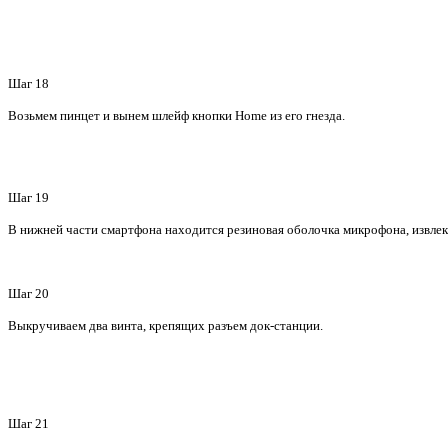
Шаг 18
Возьмем пинцет и вынем шлейф кнопки
Home
из его гнезда.
Шаг 19
В нижней части смартфона находится резиновая оболочка микрофона, извлека
Шаг 20
Выкручиваем два винта, крепящих разъем док-станции.
Шаг 21