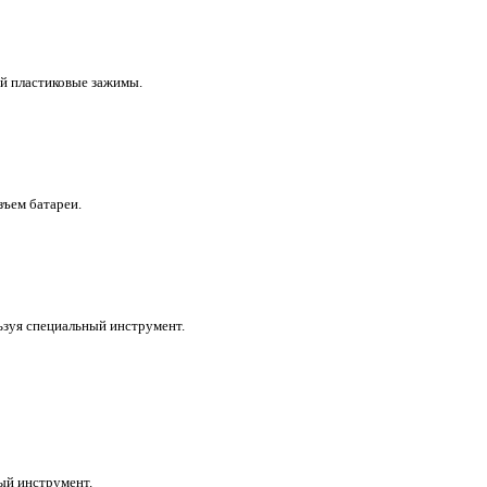
й пластиковые зажимы.
зъем батареи.
ьзуя специальный инструмент.
ый инструмент.