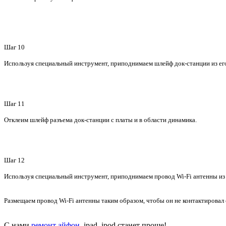
Шаг 10
Используя специальный инструмент, приподнимаем шлейф док-станции из его
Шаг 11
Отклеим шлейф разъема док-станции с платы и в области динамика.
Шаг 12
Используя специальный инструмент, приподнимаем провод Wi-Fi антенны из е
Размещаем провод Wi-Fi антенны таким образом, чтобы он не контактировал
С нами
ремонт айфон
, ipad, ipod
станет проще!