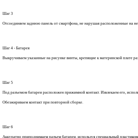
Шаг 3
Отсоединяем заднюю панель от смартфона, не нарушая расположенные на не
Шаг 4 - Батарея
Выкручиваем указанные на рисунке винты, крепящие к материнской плате ра
Шаг 5
Под разъемом батареи расположен прижимной контакт. Извлекаем его, испол
Обезжириваем контакт при повторной сборке.
Шаг 6
Аккуратно приподнимаем разъем батареи, используя специальный пластиков