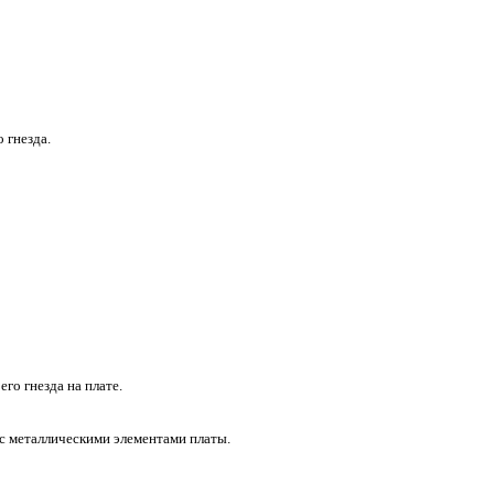
 гнезда.
го гнезда на плате.
 с металлическими элементами платы.