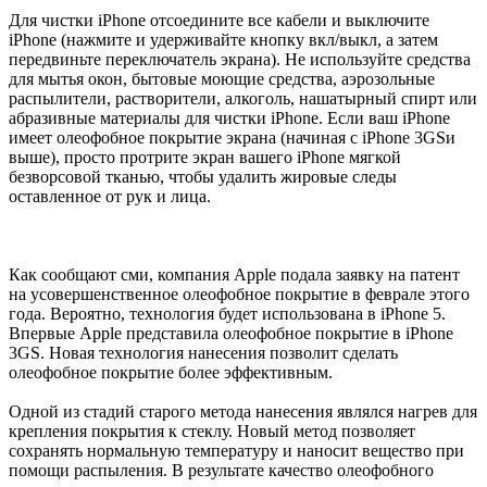
Для чистки iPhone отсоедините все кабели и выключите
iPhone (нажмите и удерживайте кнопку вкл/выкл, а затем
передвиньте переключатель экрана). Не используйте средства
для мытья окон, бытовые моющие средства, аэрозольные
распылители, растворители, алкоголь, нашатырный спирт или
абразивные материалы для чистки iPhone. Если ваш iPhone
имеет олеофобное покрытие экрана (начиная с iPhone 3GSи
выше), просто протрите экран вашего iPhone мягкой
безворсовой тканью, чтобы удалить жировые следы
оставленное от рук и лица.
Как сообщают сми, компания Apple подала заявку на патент
на усовершенственное олеофобное покрытие в феврале этого
года. Вероятно, технология будет использована в iPhone 5.
Впервые Apple представила олеофобное покрытие в iPhone
3GS. Новая технология нанесения позволит сделать
олеофобное покрытие более эффективным.
Одной из стадий старого метода нанесения являлся нагрев для
крепления покрытия к стеклу. Новый метод позволяет
сохранять нормальную температуру и наносит вещество при
помощи распыления. В результате качество олеофобного