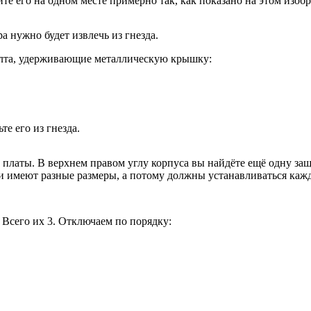
те его на одном месте примерно так, как показано на этом изоб
а нужно будет извлечь из гнезда.
болта, удерживающие металлическую крышку:
е его из гнезда.
платы. В верхнем правом углу корпуса вы найдёте ещё одну защ
и имеют разные размеры, а потому должны устанавливаться кажд
Всего их 3. Отключаем по порядку: