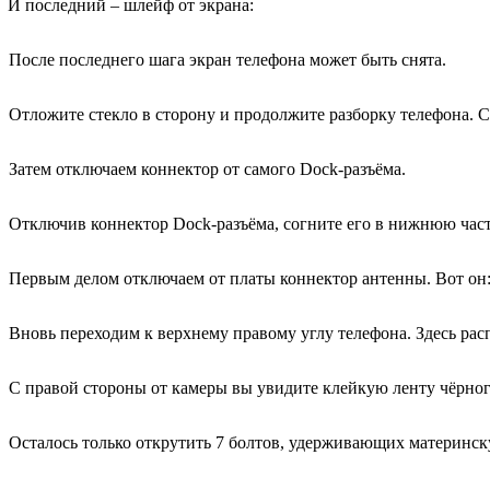
И последний – шлейф от экрана:
После последнего шага экран телефона может быть снята.
Отложите стекло в сторону и продолжите разборку телефона. С
Затем отключаем коннектор от самого Dock-разъёма.
Отключив коннектор Dock-разъёма, согните его в нижнюю час
Первым делом отключаем от платы коннектор антенны. Вот он
Вновь переходим к верхнему правому углу телефона. Здесь ра
С правой стороны от камеры вы увидите клейкую ленту чёрного
Осталось только открутить 7 болтов, удерживающих материнску