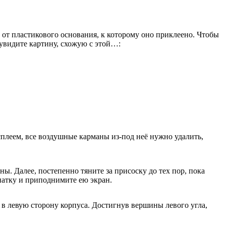
о от пластикового основания, к которому оно приклеено. Чтобы
 увидите картину, схожую с этой…:
сплеем, все воздушные карманы из-под неё нужно удалить,
ы. Далее, постепенно тяните за присоску до тех пор, пока
патку и приподнимите ею экран.
е в левую сторону корпуса. Достигнув вершины левого угла,