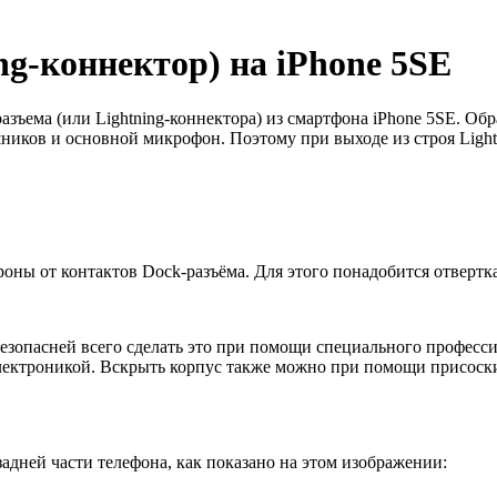
ng-коннектор) на iPhone 5SE
азъема (или Lightning-коннектора) из смартфона
iPhone
5
SE
. Обр
иков и основной микрофон. Поэтому при выходе из строя Lightn
роны от контактов
Dock
-разъёма. Для этого понадобится отвертк
езопасней всего сделать это при помощи специального професси
лектроникой. Вскрыть корпус также можно при помощи присоски 
адней части телефона, как показано на этом изображении: