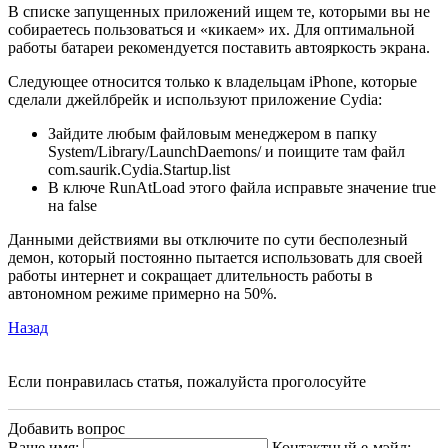
В списке запущенных приложений ищем те, которыми вы не
собираетесь пользоваться и «кикаем» их. Для оптимальной
работы батареи рекомендуется поставить автояркость экрана.
Следующее относится только к владельцам iPhone, которые
сделали джейлбрейк и используют приложение Cydia:
Зайдите любым файловым менеджером в папку
System/Library/LaunchDaemons/ и поищите там файл
com.saurik.Cydia.Startup.list
В ключе RunAtLoad этого файла исправьте значение true
на false
Данными действиями вы отключите по сути бесполезный
демон, который постоянно пытается использовать для своей
работы интернет и сокращает длительность работы в
автономном режиме примерно на 50%.
Назад
Если понравилась статья, пожалуйста проголосуйте
Добавить вопрос
Ваше имя:
Контактный е-мэйл: