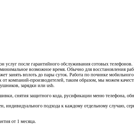
зон услуг после гарантийного обслуживания сотовых телефоно
минимальное возможное время. Обычно для восстановления рабоч
жет занять вплоть до пары суток. Работа по починке мобильного
 от компаний-производителей, таким образом, мы можем качеств
аушников, зарядки или usb.
ивки, снятия защитного кода, русификации меню телефона, об
ен, индивидуального подхода к каждому отдельному случаю, се
нтия от 1 месяца.