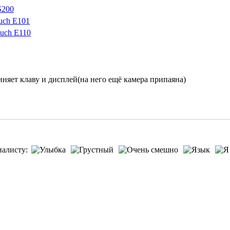
S200
uch E101
ouch E110
иняет клаву и дисплей(на него ещё камера припаяна)
иалисту: