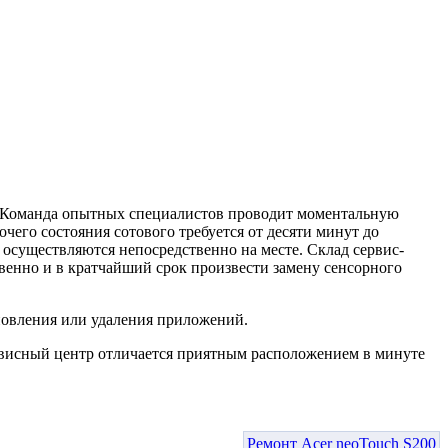
в. Команда опытных специалистов проводит моментальную
его состояния сотового требуется от десяти минут до
 осуществляются непосредственно на месте. Склад сервис-
енно и в кратчайший срок произвести замену сенсорного
новления или удаления приложений.
рвисный центр отличается приятным расположением в минуте
Ремонт Acer neoTouch S200